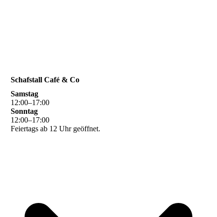
Schafstall Café & Co
Samstag
12
:
00
–
17
:
00
Sonntag
12
:
00
–
17
:
00
Feiertags ab 12 Uhr geöffnet.